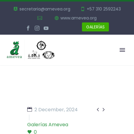
secretaria@amevea.org
+57 310 2592243
www.amevea.org
GALERÍAS


2 December, 2024
Galerías Amevea
0