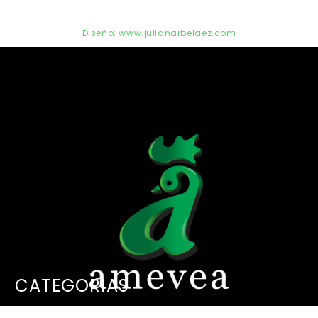
© Copyright 2024 AMEVEA
Diseño: www.julianarbelaez.com
CATEGORIAS
Asociación Colombiana de Médicos