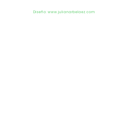
© Copyright 2024 AMEVEA
Diseño: www.julianarbelaez.com