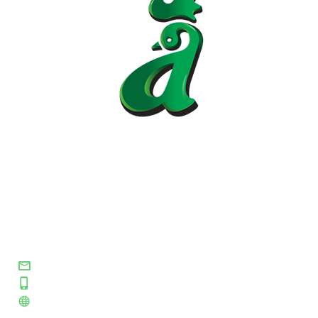
Asociación Colombiana de Médicos
Veterinarios y Zootecnistas
Especializados en Avicultura
secretaria@amevea.org
+57 310 2592243
www.amevea.org