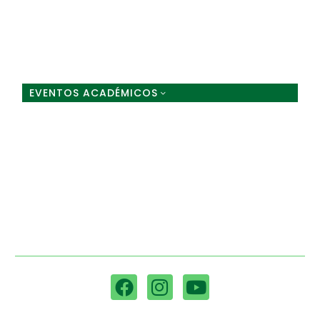
HOME
LA ASOCIACIÓN
Zona de Pagos
EVENTOS ACADÉMICOS
PLUMAZOS
ASOCIACIONES ALIADAS
PATROCINIOS 2026
NOTICIAS
Av. Corpas km 3 Vía Suba - Cota Parcela las
Mercedes